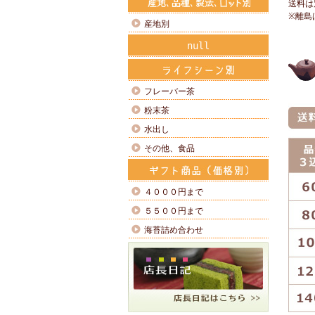
送料は
※離島
産地別
null
フレーバー茶
粉末茶
水出し
その他、食品
４０００円まで
５５００円まで
海苔詰め合わせ