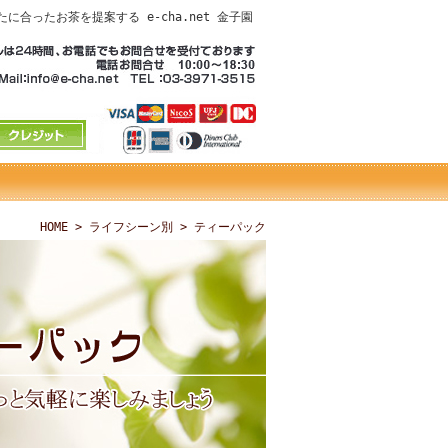
合ったお茶を提案する e-cha.net 金子園
HOME
>
ライフシーン別
> ティーパック