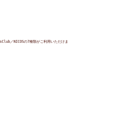
。
。
nersClub／NICOSの7種類がご利用いただけま