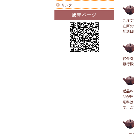
リンク
携帯ページ
ご注文
在庫の
配送日
代金引
銀行振
返品を
品が届
送料は
で、ご