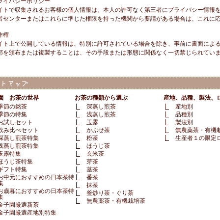
ライバシーポリシー
イトで収集されるお客様の個人情報は、本人の許可なく第三者にプライバシー情報
者センターまたはこれらに準じた権限を持った機関から要請がある場合は、これに
作権
イト上で公開している情報は、特別に許可されている場合を除き、事前に書面による
部を頒布または複製することは、その手段または形態に関係なく一切禁じられてい
園 お茶の世界
お茶の種類から選ぶ
産地、品種、製法、
季節の銘茶
深蒸し煎茶
産地別
季節の特集
浅蒸し煎茶
品種別
お試しセット
玉露
製法別
飲み比べセット
かぶせ茶
無農薬茶・有機
深蒸し煎茶特集
粉茶
生産者１の限定
浅蒸し煎茶特集
ほうじ茶
玉露特集
玄米茶
ほうじ茶特集
芽茶
ギフト特集
茎茶
お中元におすすめの日本茶特
番茶
集
抹茶
お歳暮におすすめの日本茶特
釜炒り茶・ぐり茶
集
無農薬茶・有機栽培茶
金子園厳選新茶
金子園厳選産地別特集