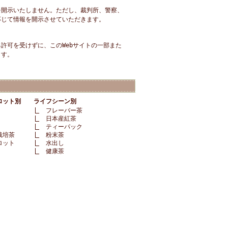
を開示いたしません。ただし、裁判所、警察、
応じて情報を開示させていただきます。
許可を受けずに、このWebサイトの一部また
ます。
ロット別
ライフシーン別
フレーバー茶
日本産紅茶
ティーパック
栽培茶
粉末茶
ロット
水出し
健康茶