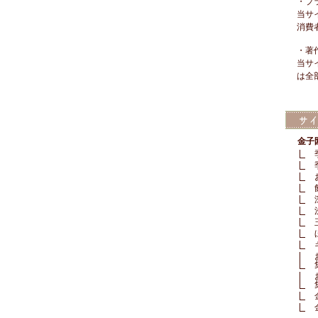
・プ
当サ
消費
・著
当サ
は全
金子