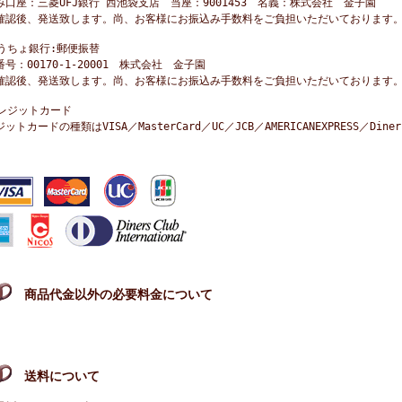
み口座：三菱UFJ銀行 西池袋支店 当座：9001453 名義：株式会社 金子園
確認後、発送致します。尚、お客様にお振込み手数料をご負担いただいております
ゆうちょ銀行:郵便振替
号：00170‐1‐20001 株式会社 金子園
確認後、発送致します。尚、お客様にお振込み手数料をご負担いただいております
クレジットカード
ットカードの種類はVISA／MasterCard／UC／JCB／AMERICANEXPRESS／Di
商品代金以外の必要料金について
送料について