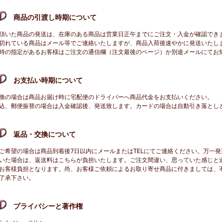
商品の引渡し時期について
頂いた商品の発送は、在庫のある商品は営業日正午までにご注文・入金が確認でき
切れている商品はメール等でご連絡いたしますが、商品入荷後速やかに発送いたし
時の指定があるお客様はご注文の通信欄（注文最後のページ）か別途メールにてお
お支払い時期について
換の場合は商品お届け時に宅配便のドライバーへ商品代金をお支払いください。
込、郵便振替の場合は入金確認後、発送致します。カードの場合は自動引き落とし
返品・交換について
ご希望の場合は商品到着後7日以内にメールまたはTELにてご連絡ください。万一
いた場合は、返送料はこちらが負担いたします。ご注文間違い、思っていた感じと
お客様負担となります。尚、お客様ご依頼によるお取り寄せ商品に付きましては、
了承下さい。
プライバシーと著作権