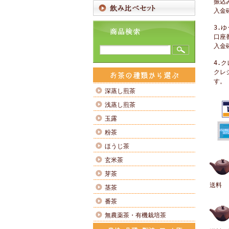
振込
入金
3.
口座番
入金
4.
クレジ
す。
深蒸し煎茶
浅蒸し煎茶
玉露
粉茶
ほうじ茶
玄米茶
芽茶
送料
茎茶
番茶
無農薬茶・有機栽培茶