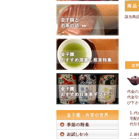
商品
該当商
代金の
代金引
び下さ
1.
宅配
代引
2.