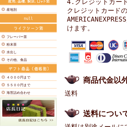
4.クレジットカー
クレジットカードの種類
産地別
AMERICANEXPR
null
けます。
フレーバー茶
粉末茶
水出し
その他、食品
４０００円まで
商品代金以
５５００円まで
送料
海苔詰め合わせ
送料につい
送料は別途メールに