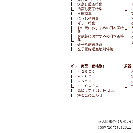
深蒸し煎茶特集
浅蒸し煎茶特集
玉露特集
ほうじ茶特集
ギフト特集
お中元におすすめの日本茶特
集
お歳暮におすすめの日本茶特
集
金子園厳選新茶
金子園厳選産地別特集
ギフト商品（価格別）
茶器
～２５００
～４０００
～５５００
～１００００
高級ギフト(1万円以上)
海苔詰め合わせ
個人情報の取り扱い
Copyright(C)2011 