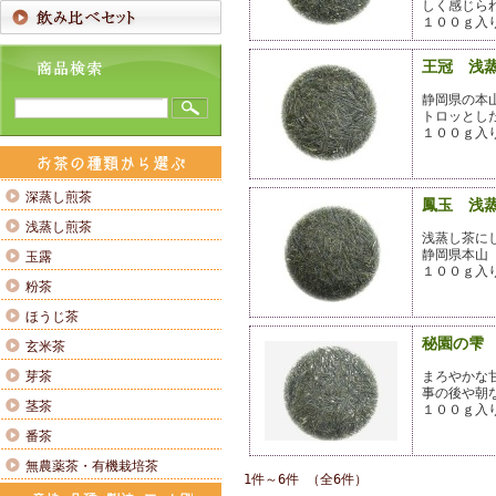
しく感じら
１００ｇ入
王冠 浅
静岡県の本
トロッとし
１００ｇ入
深蒸し煎茶
鳳玉 浅
浅蒸し煎茶
浅蒸し茶に
静岡県本山
玉露
１００ｇ入
粉茶
ほうじ茶
秘園の雫
玄米茶
芽茶
まろやかな
事の後や朝
茎茶
１００ｇ入
番茶
無農薬茶・有機栽培茶
1件～6件 （全6件）