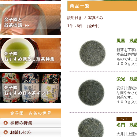
商品一覧
説明付き /
写真のみ
1件～6件 （全6件）
鳳凰 浅
新芽を丁寧
本品は静岡
ものです。
１００ｇ入
栄光 浅
安倍川流域
な爽やかさ
お茶です。
１００ｇ入
名門 浅
大井川上流