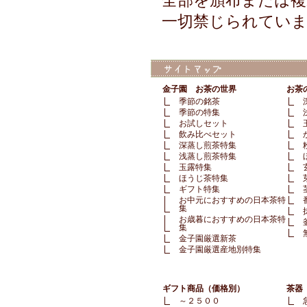
全部を頒布または
一切禁じられてい
金子園 お茶の世界
お茶
季節の銘茶
季節の特集
お試しセット
飲み比べセット
深蒸し煎茶特集
浅蒸し煎茶特集
玉露特集
ほうじ茶特集
ギフト特集
お中元におすすめの日本茶特
集
お歳暮におすすめの日本茶特
集
金子園厳選新茶
金子園厳選産地別特集
ギフト商品（価格別）
茶器
～２５００