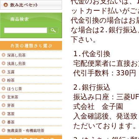
代金のお支払いは、1
ットカード払いがご
代金引換の場合はお
な場合は2.銀行振込
下さい。
1.代金引換
深蒸し煎茶
宅配便業者に直接お
浅蒸し煎茶
代引手数料：330円
玉露
粉茶
2.銀行振込
ほうじ茶
振込み口座：三菱UF
玄米茶
式会社 金子園
芽茶
茎茶
入金確認後、発送致
番茶
ただいております
無農薬茶・有機栽培茶