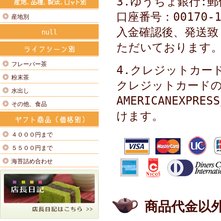
3.ゆうちょ銀行:
口座番号：00170‐
産地別
入金確認後、発送致
null
ただいております
フレーバー茶
4.クレジットカー
粉末茶
クレジットカードの種類
水出し
AMERICANEXPR
その他、食品
けます。
４０００円まで
５５００円まで
海苔詰め合わせ
商品代金以