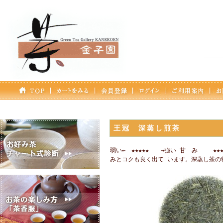
王冠 深蒸し煎茶
弱い← ★★★★★ →強い 甘 み ★★
みとコクも良く出て います。深蒸し茶の