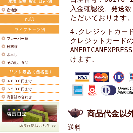
入金確認後、発送致
産地別
ただいております
null
4.クレジットカー
フレーバー茶
クレジットカードの種類
粉末茶
AMERICANEXPR
水出し
けます。
その他、食品
４０００円まで
５５００円まで
海苔詰め合わせ
商品代金以
送料