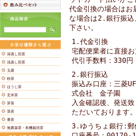
代金引換の場合はお
な場合は2.銀行振込
下さい。
1.代金引換
宅配便業者に直接お
深蒸し煎茶
代引手数料：330円
浅蒸し煎茶
玉露
2.銀行振込
粉茶
振込み口座：三菱UF
ほうじ茶
式会社 金子園
玄米茶
入金確認後、発送致
芽茶
ただいております
茎茶
番茶
3.ゆうちょ銀行:
無農薬茶・有機栽培茶
口座番号：00170‐