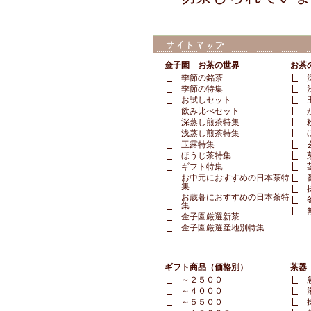
金子園 お茶の世界
お茶
季節の銘茶
季節の特集
お試しセット
飲み比べセット
深蒸し煎茶特集
浅蒸し煎茶特集
玉露特集
ほうじ茶特集
ギフト特集
お中元におすすめの日本茶特
集
お歳暮におすすめの日本茶特
集
金子園厳選新茶
金子園厳選産地別特集
ギフト商品（価格別）
茶器
～２５００
～４０００
～５５００